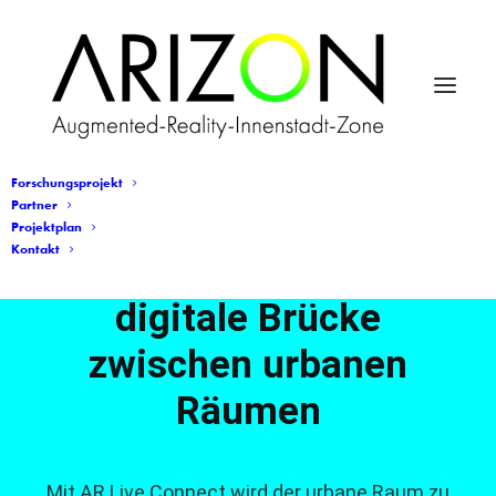
Forschungsprojekt
Partner
Projektplan
Kontakt
AR Live Connect – Die
digitale Brücke
zwischen urbanen
Räumen
Mit AR Live Connect wird der urbane Raum zu